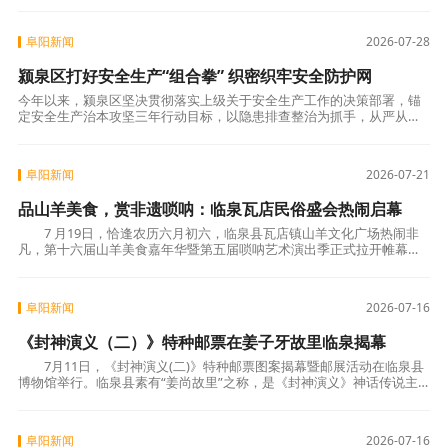
精准度、便捷度
阜阳新闻
2026-07-28
颍泉区打好安全生产“组合拳” 织密织牢安全防护网
今年以来，颍泉区坚决贯彻落实上级关于安全生产工作的决策部署，锚
定安全生产治本攻坚三年行动目标，以隐患排查整治为抓手，从严从细
防风险、堵漏洞、补短板，全力筑牢安全发展坚实防线。一是聚焦重点
领域强化风险管
阜阳新闻
2026-07-21
品山羊美食，赏非遗唢呐：临泉瓦店民俗盛会热闹启幕
7 月19日，恰逢农历六月初六，临泉县瓦店镇山羊文化广场热闹非
凡，第十六届山羊美食嘉年华暨第五届唢呐艺术演出季正式拉开帷幕。
这场持续三天的民俗盛会融合特色美食、非遗竞
阜阳新闻
2026-07-16
《封神演义（二）》特种邮票在姜子牙故里临泉揭幕
7月11日，《封神演义(二)》特种邮票图案揭幕暨邮展活动在临泉县
博物馆举行。临泉县素有“姜尚故里”之称，是《封神演义》神话传说主
要人物姜子牙的故里，深厚的封神文化底蕴
阜阳新闻
2026-07-16