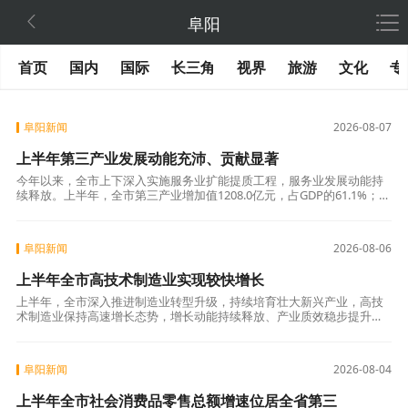

阜阳
首页
国内
国际
长三角
视界
旅游
文化
专
阜阳新闻
2026-08-07
上半年第三产业发展动能充沛、贡献显著
今年以来，全市上下深入实施服务业扩能提质工程，服务业发展动能持
续释放。上半年，全市第三产业增加值1208.0亿元，占GDP的61.1%；同
比增长6.9%，高于GDP增速1.1个百分点，较一季度提升0.
阜阳新闻
2026-08-06
上半年全市高技术制造业实现较快增长
上半年，全市深入推进制造业转型升级，持续培育壮大新兴产业，高技
术制造业保持高速增长态势，增长动能持续释放、产业质效稳步提升，
成为推动全市工业经济提质增效、产业结构优化升级的核心动能。全市
高技术制造业增
阜阳新闻
2026-08-04
上半年全市社会消费品零售总额增速位居全省第三