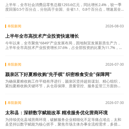
上半年，全市社会消费品零售总额1293.6亿元，同比增长2.4%，较一季
度回落0.5个百分点，分别高于全国、全省1.1、0.8个百分点，增速居全
省第3位。其中，限上消费品零售额增长8.1%，分别高于全
阜阳新闻
2026-08-03
上半年全市高技术产业投资快速增长
今年以来，全市聚焦“6849”产业发展布局，因地制宜发展新质生产力，
上半年全市高技术产业投资增长37.6%，占全部投资的比重为11.7%，比
上年同期提高3.7个百分点，拉动全部投资增长3个百分点。高
阜阳新闻
2026-07-30
颍泉区下好夏粮收购“先手棋” 织密粮食安全"保障网"
为确保夏粮收购工作平稳有序进行，颍泉区坚持超前谋划、精心组织，
紧扣夏粮收购关键环节，从仓容保障、质量管控、服务监管三方面协同
发力，全力抓好2026年夏粮收购各项工作，确保颗粒归仓、农民增收。
一是统筹部
阜阳新闻
2026-07-30
太和县：深耕数字赋能改革 精准服务优化营商环境
为持续优化县域营商环境，破解服务企业精细化不足等痛点堵点，太和
县坚持以数字赋能为核心抓手，聚焦市场主体办事全流程需求，多措并
举抓实做细涉企数字化政务服务各项工作举措，全面提升涉企政务服务