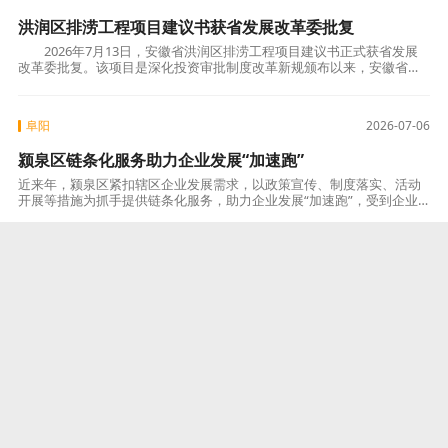
洪润区排涝工程项目建议书获省发展改革委批复
2026年7月13日，安徽省洪润区排涝工程项目建议书正式获省发展
改革委批复。该项目是深化投资审批制度改革新规颁布以来，安徽省首
个完成项目建议书批复的水利工程项目，标志着
阜阳
2026-07-06
颍泉区链条化服务助力企业发展“加速跑”
近来年，颍泉区紧扣辖区企业发展需求，以政策宣传、制度落实、活动
开展等措施为抓手提供链条化服务，助力企业发展“加速跑”，受到企业
的一致好评。强化政策宣传。在颍泉万达广场设立政策宣传台进行宣
传，发放优惠政
阜阳
2026-07-06
临泉县小秸秆“链”动绿色循环大产业
截至目前，临泉县秸秆综合利用率达96.79%，产业化利用量达116.6万
吨，居全省前列。 打通秸秆离田“第一关”。构建四级收储网络，建成收
储能力1000吨以上收储点120个、标准化收储中心29个，全县
阜阳
2026-07-03
临泉县扎实推动“民生清单”变群众“幸福账单”