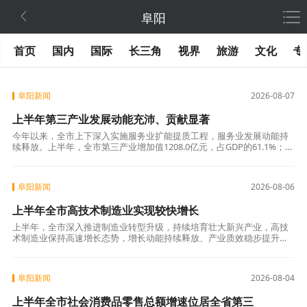

阜阳
首页
国内
国际
长三角
视界
旅游
文化
专
阜阳新闻
2026-08-07
上半年第三产业发展动能充沛、贡献显著
今年以来，全市上下深入实施服务业扩能提质工程，服务业发展动能持
续释放。上半年，全市第三产业增加值1208.0亿元，占GDP的61.1%；同
比增长6.9%，高于GDP增速1.1个百分点，较一季度提升0.
阜阳新闻
2026-08-06
上半年全市高技术制造业实现较快增长
上半年，全市深入推进制造业转型升级，持续培育壮大新兴产业，高技
术制造业保持高速增长态势，增长动能持续释放、产业质效稳步提升，
成为推动全市工业经济提质增效、产业结构优化升级的核心动能。全市
高技术制造业增
阜阳新闻
2026-08-04
上半年全市社会消费品零售总额增速位居全省第三