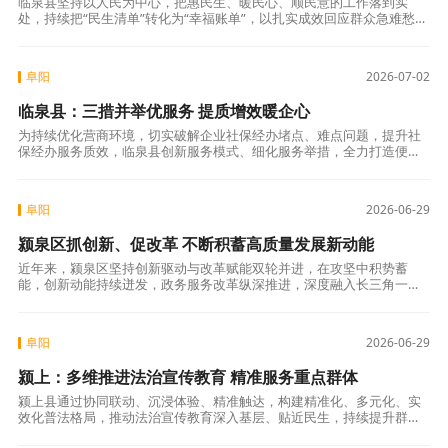
临泉县坚持以人民为中心，把惠民生、暖民心、顺民意的工作落到实
处，持续把“民生清单”转化为“幸福账单”，以扎实成效回应群众急难愁
盼，不断增强人民群众的获得感、幸福感、安全感。 闭环管控抓项目。
建立“民意
阜阳
2026-07-02
临泉县：三措并举优服务 提质增效暖企心
为持续优化营商环境，切实破解企业社保经办堵点、难点问题，提升社
保经办服务质效，临泉县创新服务模式、细化服务举措，全力打造便
捷、高效、暖心的社保服务体系。一是绘制“流程图”，精准破解经办痛
点。组织业务骨
阜阳
2026-06-29
颍泉区抓创新、促改革 不断积蓄高质量发展新动能
近年来，颍泉区坚持创新驱动与改革赋能双轮并进，在攻坚中积势蓄
能，创新动能持续迸发，政务服务改革纵深推进，深度融入长三角一体
化，为高质量发展注入强劲动能。坚持创新驱动、改革赋能，创新平台
与创新主体培育
阜阳
2026-06-29
颍上：多维推进法治宣传教育 精准服务重点群体
颍上县通过协同联动、沉浸体验、精准触达，构建精准化、多元化、实
效化普法格局，推动法治宣传教育深入基层、贴近民生，持续提升群众
法治素养。一是协同联动，推动宣讲覆盖扩面增效。县委依法治县办、