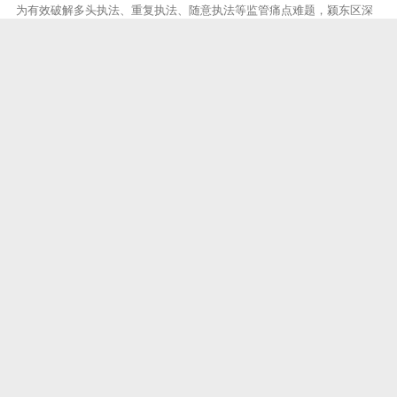
为有效破解多头执法、重复执法、随意执法等监管痛点难题，颍东区深
入推进“综合查一次”行政执法改革，持续创新监管模式、凝聚执法合
力、规范执法行为，坚持2025年夯实改革基础、2026年深化提质增效，
全面落
阜阳
2026-06-08
阜阳市市场监管局开展高考考点周边市场保障督导工作
6月8日，市市场监管局组织7个专项督导组，分片对全市各高考考点周边
开展全覆盖督导检查。各督导组重点围绕食品安全、考试用品质量、价
格秩序及特种设备安全，深入考点周边餐饮店、文具店、宾馆酒店等经
营场所开
阜阳
2026-06-05
颍泉区多措并举推动多层次资本市场建设
为进一步推动区域经济高质量发展，助力辖区内优质企业借助资本市场
提质增效，颍泉区聚焦企业上市挂牌关键环节，精准施策、靶向发力，
构建全流程培育服务体系，扎实推进企业上市挂牌相关工作落地见效。
截至目前，培育
阜阳
2026-06-03
颍泉区构建全链条审计监督体系 全力护航民生福祉
近年来，颍泉区聚焦民生资金、项目、政策三大关键领域，创新运用大
数据技术实施穿透式审计监督，构建“政策跟踪-资金增效-民生兜底-能力
提升”全链条监管闭环，切实以审计刚性约束守护群众切身利益。一是政