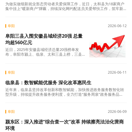
为做实做细新就业形态劳动者关爱保障工作，近日，太和县为18家商户
集中挂上“暖新商户”牌匾，持续深化网约配送员关爱帮扶工作，筑牢新
业态劳动者暖心保障阵地。据悉，2025年太和县聚焦网约配送员户外作
业刚需
阜阳
2026-06-12
阜阳三县入围安徽县域经济20强 总量
均超560亿元
近日，2025年安徽县域经济总量20强榜单发
布，阜阳市颍上、临泉、太和三县上榜，三县经
济总量均突破560亿元，成为皖北县域经济板块
的重要
阜阳
2026-06-11
临泉县：数智赋能优服务 深化改革惠民生
近年来，临泉县坚持改革创新和数智赋能，加快推进政务服务数智化转
型升级，持续提升政务服务便利度，全力打造“服务周泉”政务服务品
牌，积极营造一流营商环境，助力县域经济社会高质量发展。一是一件
事“高效办”。
阜阳
2026-06-09
颍东区：深入推进“综合查一次”改革 持续擦亮法治化营商
环境