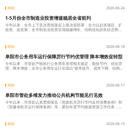
县司法局联合多
阜阳
2026-06-24
1-5月份全市制造业投资增速稳居全省前列
今年以来，全市上下坚决贯彻落实上级决策部署，全力以赴抓项目、扩
投资、促发展，全市制造业投资呈现稳健增长、结构优化的良好态势，
为全市经济高质量发展注入了强劲动能。总量占比稳步提升。1-5月份，
全市制造业
阜阳
2026-06-18
阜阳市公务用车运行保障厉行节约优管理 降本增效促转型
今年以来，市管处严格执行公务用车管理相关规定，勤俭节约、优化管
理、降本增效，全市公务用车运行呈现出“效率提升、成本下降、结构优
化”良好态势。一、强化“平台统筹”，切实提高保障质效。针对公务车辆
“忙闲
阜阳
2026-06-17
阜阳市管处多维发力推动公共机构节能见行见效
今年以来，市管处认真贯彻落实《党政机关厉行节约反对浪费条例》和
《安徽省机关运行保障条例》等，紧扣年度节约能源资源工作任务，立
足综合管理职能，以公共机构节能为抓手，聚焦餐饮节约、垃圾分类、
绿色转型等关键
阜阳
2026-06-15