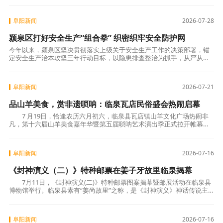
精准度、便捷度
阜阳新闻
2026-07-28
颍泉区打好安全生产“组合拳” 织密织牢安全防护网
今年以来，颍泉区坚决贯彻落实上级关于安全生产工作的决策部署，锚
定安全生产治本攻坚三年行动目标，以隐患排查整治为抓手，从严从细
防风险、堵漏洞、补短板，全力筑牢安全发展坚实防线。一是聚焦重点
领域强化风险管
阜阳新闻
2026-07-21
品山羊美食，赏非遗唢呐：临泉瓦店民俗盛会热闹启幕
7 月19日，恰逢农历六月初六，临泉县瓦店镇山羊文化广场热闹非
凡，第十六届山羊美食嘉年华暨第五届唢呐艺术演出季正式拉开帷幕。
这场持续三天的民俗盛会融合特色美食、非遗竞
阜阳新闻
2026-07-16
《封神演义（二）》特种邮票在姜子牙故里临泉揭幕
7月11日，《封神演义(二)》特种邮票图案揭幕暨邮展活动在临泉县
博物馆举行。临泉县素有“姜尚故里”之称，是《封神演义》神话传说主
要人物姜子牙的故里，深厚的封神文化底蕴
阜阳新闻
2026-07-16