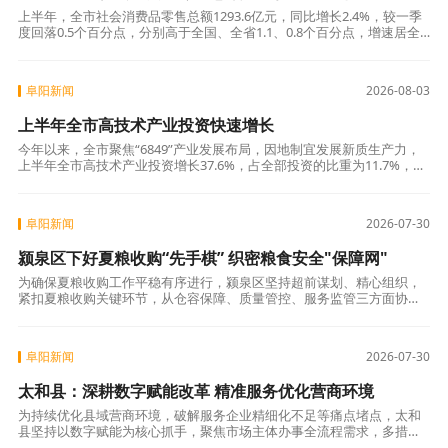
上半年，全市社会消费品零售总额1293.6亿元，同比增长2.4%，较一季
度回落0.5个百分点，分别高于全国、全省1.1、0.8个百分点，增速居全
省第3位。其中，限上消费品零售额增长8.1%，分别高于全
阜阳新闻
2026-08-03
上半年全市高技术产业投资快速增长
今年以来，全市聚焦“6849”产业发展布局，因地制宜发展新质生产力，
上半年全市高技术产业投资增长37.6%，占全部投资的比重为11.7%，比
上年同期提高3.7个百分点，拉动全部投资增长3个百分点。高
阜阳新闻
2026-07-30
颍泉区下好夏粮收购“先手棋” 织密粮食安全"保障网"
为确保夏粮收购工作平稳有序进行，颍泉区坚持超前谋划、精心组织，
紧扣夏粮收购关键环节，从仓容保障、质量管控、服务监管三方面协同
发力，全力抓好2026年夏粮收购各项工作，确保颗粒归仓、农民增收。
一是统筹部
阜阳新闻
2026-07-30
太和县：深耕数字赋能改革 精准服务优化营商环境
为持续优化县域营商环境，破解服务企业精细化不足等痛点堵点，太和
县坚持以数字赋能为核心抓手，聚焦市场主体办事全流程需求，多措并
举抓实做细涉企数字化政务服务各项工作举措，全面提升涉企政务服务