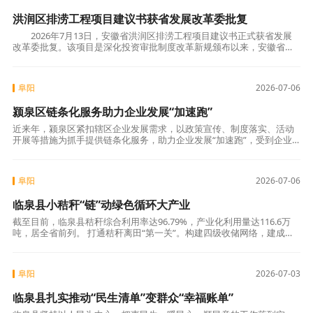
洪润区排涝工程项目建议书获省发展改革委批复
2026年7月13日，安徽省洪润区排涝工程项目建议书正式获省发展
改革委批复。该项目是深化投资审批制度改革新规颁布以来，安徽省首
个完成项目建议书批复的水利工程项目，标志着
阜阳
2026-07-06
颍泉区链条化服务助力企业发展“加速跑”
近来年，颍泉区紧扣辖区企业发展需求，以政策宣传、制度落实、活动
开展等措施为抓手提供链条化服务，助力企业发展“加速跑”，受到企业
的一致好评。强化政策宣传。在颍泉万达广场设立政策宣传台进行宣
传，发放优惠政
阜阳
2026-07-06
临泉县小秸秆“链”动绿色循环大产业
截至目前，临泉县秸秆综合利用率达96.79%，产业化利用量达116.6万
吨，居全省前列。 打通秸秆离田“第一关”。构建四级收储网络，建成收
储能力1000吨以上收储点120个、标准化收储中心29个，全县
阜阳
2026-07-03
临泉县扎实推动“民生清单”变群众“幸福账单”