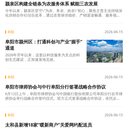
颍泉区构建全链条为农服务体系 赋能三农发展
今年以来，颍泉区坚守\"为农、务农、姓农\"初心，聚焦主责主业持续深
化供销合作社综合改革，通过农资保供稳价、产销渠道畅通、服务领域
拓展、再生资源回收四大举措，全面打通为农服务\"最后一公里\"。抓实
农
阜阳
2026-06-15
阜阳市颍州区：打通科创与产业“握手”
通道
2026年开年以来，这套以科技服务为支点的科
创生态建设，正加速落地见效。
阜阳
2026-06-15
阜阳市律师协会与中行阜阳分行签署战略合作协议
6月12日上午，阜阳市律师协会与中国银行股份有限公司阜阳分行在市律
师协会举行战略合作签约仪式。双方正式签署战略合作协议，依托企呼
律应“三全”法律服务机制，深化法律与金融协同联动，共同优化我市法
治化营商
阜阳
2026-06-15
太和县新增18家“暖新商户”关爱网约配送员